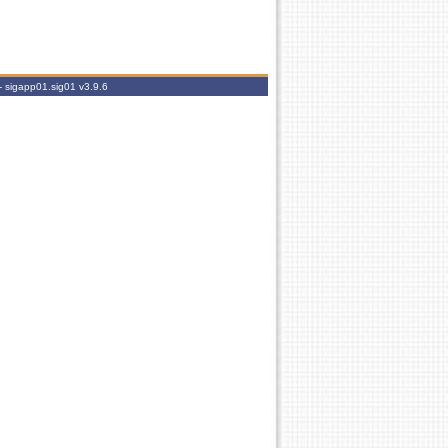
- sigapp01.sig01
v3.9.6