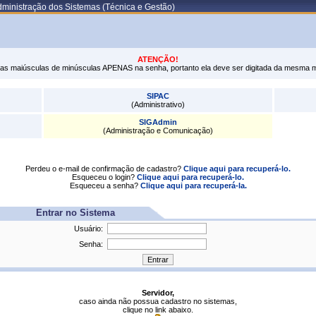
ministração dos Sistemas (Técnica e Gestão)
ATENÇÃO!
tras maiúsculas de minúsculas APENAS na senha, portanto ela deve ser digitada da mesma 
SIPAC
(Administrativo)
SIGAdmin
(Administração e Comunicação)
Perdeu o e-mail de confirmação de cadastro?
Clique aqui para recuperá-lo.
Esqueceu o login?
Clique aqui para recuperá-lo.
Esqueceu a senha?
Clique aqui para recuperá-la.
Entrar no Sistema
Usuário:
Senha:
Servidor,
caso ainda não possua cadastro no sistemas,
clique no link abaixo.